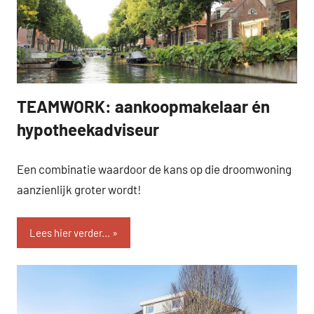
TEAMWORK: aankoopmakelaar én
SEVEN.
hypotheekadviseur
Een combinatie waardoor de kans op die droomwoning
aanzienlijk groter wordt!
Lees hier verder...