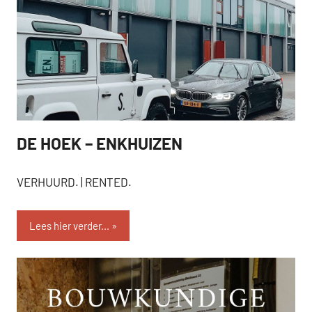
DE HOEK – ENKHUIZEN
VERHUURD
VERHUURD. | RENTED.
Lees hier verder...