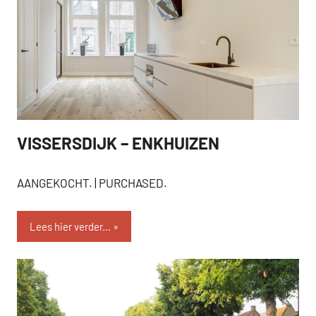
VISSERSDIJK – ENKHUIZEN
AANGEKOCHT
AANGEKOCHT. | PURCHASED.
Lees hier verder...