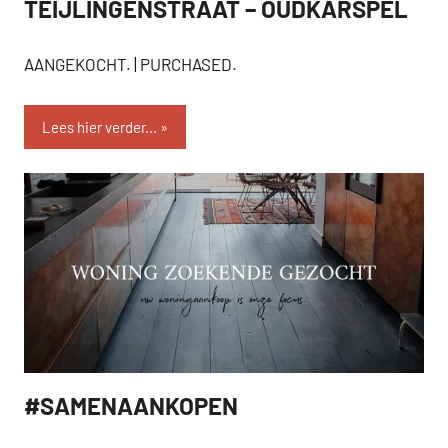
TEIJLINGENSTRAAT – OUDKARSPEL
AANGEKOCHT
AANGEKOCHT. | PURCHASED.
Lees hier verder...
#SAMENAANKOPEN
SEVEN.