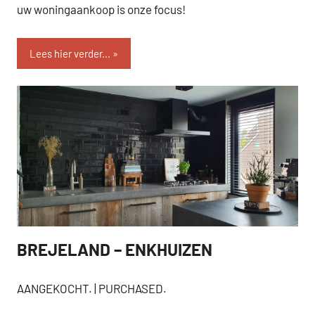
uw woningaankoop is onze focus!
Lees hier verder...
BREJELAND – ENKHUIZEN
AANGEKOCHT
AANGEKOCHT. | PURCHASED.