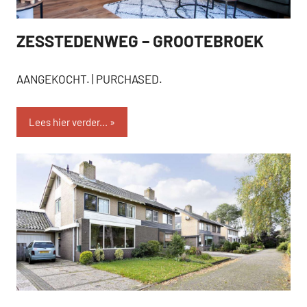
ZESSTEDENWEG – GROOTEBROEK
AANGEKOCHT
AANGEKOCHT. | PURCHASED.
Lees hier verder...