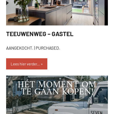
TEEUWENWEG – GASTEL
AANGEKOCHT
AANGEKOCHT. | PURCHASED.
Lees hier verder...