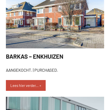
BARKAS – ENKHUIZEN
AANGEKOCHT
AANGEKOCHT. | PURCHASED.
Lees hier verder...