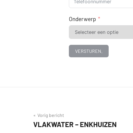
Onderwerp
VERSTUREN.
Tags
aankoop
aankoopmakelaar
Berichtnavigatie
Vorig bericht
VLAKWATER – ENKHUIZEN
huizenjacht