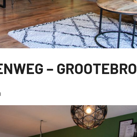
ENWEG – GROOTEBR
er
tsApp
LinkedIn