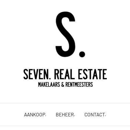
uw
vastgoed,
onze
AANKOOP.
BEHEER.
CONTACT.
passie.