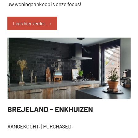
uw woningaankoop is onze focus!
Lees hier verder...
BREJELAND – ENKHUIZEN
AANGEKOCHT
AANGEKOCHT. | PURCHASED.