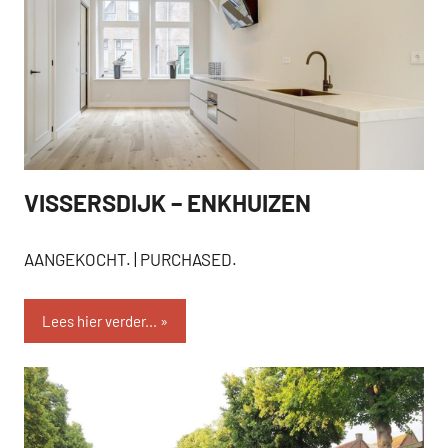
VISSERSDIJK – ENKHUIZEN
AANGEKOCHT
AANGEKOCHT. | PURCHASED.
Lees hier verder...