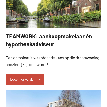
TEAMWORK: aankoopmakelaar én
SEVEN.
hypotheekadviseur
Een combinatie waardoor de kans op die droomwoning
aanzienlijk groter wordt!
Lees hier verder...