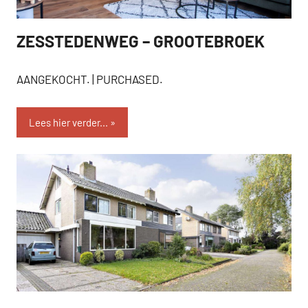
ZESSTEDENWEG – GROOTEBROEK
AANGEKOCHT
AANGEKOCHT. | PURCHASED.
Lees hier verder...