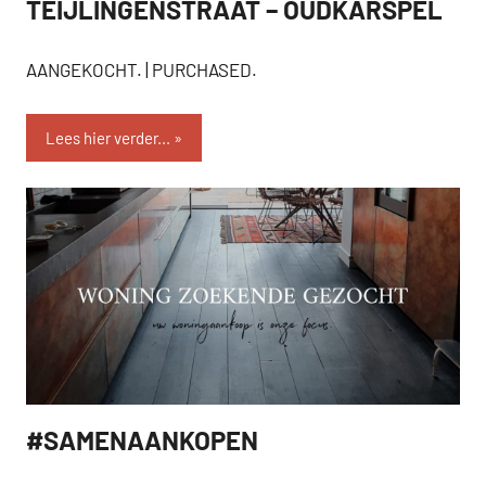
TEIJLINGENSTRAAT – OUDKARSPEL
AANGEKOCHT
AANGEKOCHT. | PURCHASED.
Lees hier verder...
#SAMENAANKOPEN
SEVEN.