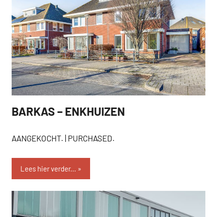
BARKAS – ENKHUIZEN
AANGEKOCHT
AANGEKOCHT. | PURCHASED.
Lees hier verder...