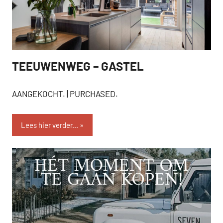
TEEUWENWEG – GASTEL
AANGEKOCHT
AANGEKOCHT. | PURCHASED.
Lees hier verder...