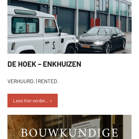
DE HOEK – ENKHUIZEN
VERHUURD
VERHUURD. | RENTED.
Lees hier verder...