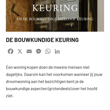
DE BOUWKUNDIGE KEURING
SEVEN.
Facebook
X
Email
Messenger
WhatsApp
LinkedIn
Een woning kopen doen de meeste mensen niet
dagelijks. Daarom kan het voorkomen wanneer jij jouw
droomwoning aan het bezichtigen bent je de
bouwkundige aspecten (grotendeels) over het hoofd
ziet.