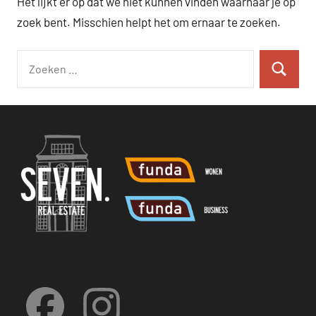
Het lijkt er op dat we niet kunnen vinden waarnaar je op
zoek bent. Misschien helpt het om ernaar te zoeken.
Zoeken
Zoeken
naar:
Facebook
Instagram