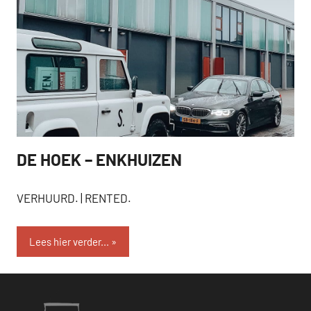
DE HOEK – ENKHUIZEN
VERHUURD
VERHUURD. | RENTED.
Lees hier verder...