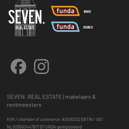
Facebook
Instagram
SEVEN. REAL ESTATE | makelaars &
rentmeesters
KVK / chamber of commerce: 82505322 || BTW / VAT:
NL003693447B77 || FUNDA geregistreerd