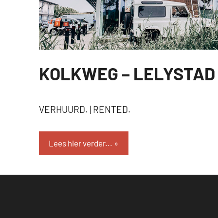
KOLKWEG – LELYSTAD
VERHUURD
VERHUURD. | RENTED.
Lees hier verder...