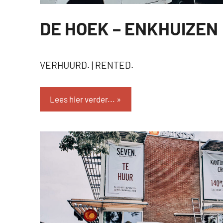
DE HOEK – ENKHUIZEN
VERHUURD
VERHUURD. | RENTED.
Lees hier verder...