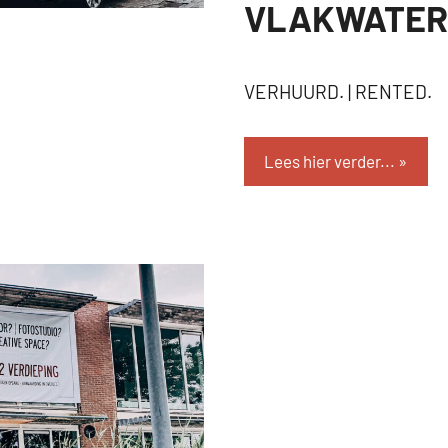
VLAKWATER 
VERHUURD
VERHUURD. | RENTED.
Lees hier verder...