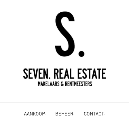
uw
vastgoed,
onze
AANKOOP.
BEHEER.
CONTACT.
passie.